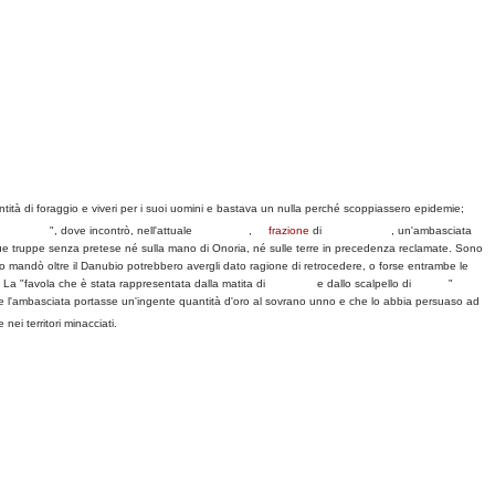
tà di foraggio e viveri per i suoi uomini e bastava un nulla perché scoppiassero epidemie;
[19]
Ambulejus
", dove incontrò, nell'attuale
Governolo
,
frazione
di
Roncoferraro
, un'ambasciata
le sue truppe senza pretese né sulla mano di Onoria, né sulle terre in precedenza reclamate. Sono
o mandò oltre il Danubio potrebbero avergli dato ragione di retrocedere, o forse entrambe le
. La "favola che è stata rappresentata dalla matita di
Raffaello
e dallo scalpello di
Algardi
"
o che l'ambasciata portasse un'ingente quantità d'oro al sovrano unno e che lo abbia persuaso ad
ei territori minacciati.