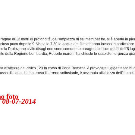
ne di 12 metri di profondità, dell'ampiezza di sei metri per tre, si è aperta in pieno
clusa poco dopo le 9. Verso le 7.30 le acque del fiume hanno invaso in particolare 
uoco e la Protezione civile.disagi non sono comunque paragonabili con quelli dell'8 lug
idente della Regione Lombardia, Roberto maroni, ha chiesto lo stato d'emergenza quant
a al'altezza del civico 123 in corso di Porta Romana. A provocare il gigantesco buco
a massa d'acqua che ha eroso il terreno sottostante, è avvenuto all'altezza dell'incro
no
foto
 08-07-2014