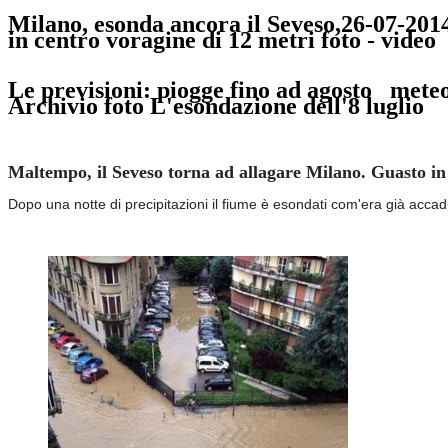
Milano, esonda ancora il Seveso,26-07-20
in centro voragine di 12 metri
foto
-
video
Le previsioni: piogge fino ad agosto
mete
Archivio foto L'esondazione dell'8 luglio
Maltempo, il Seveso torna ad allagare Milano. Guasto in 
Dopo una notte di precipitazioni il fiume è esondati com'era già accad