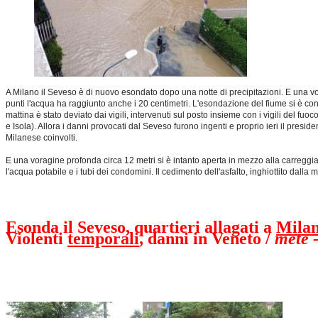
A Milano il Seveso è di nuovo esondato dopo una notte di precipitazioni. E una voragi
punti l'acqua ha raggiunto anche i 20 centimetri. L'esondazione del fiume si è con
mattina è stato deviato dai vigili, intervenuti sul posto insieme con i vigili del f
e Isola). Allora i danni provocati dal Seveso furono ingenti e proprio ieri il pres
Milanese coinvolti.
E una voragine profonda circa 12 metri si è intanto aperta in mezzo alla carreggiat
l'acqua potabile e i tubi dei condomini. Il cedimento dell'asfalto, inghiottito dall
Esonda il Seveso, quartieri allagati a
Mila
Violenti
temporali
, danni in Veneto /
mete
-