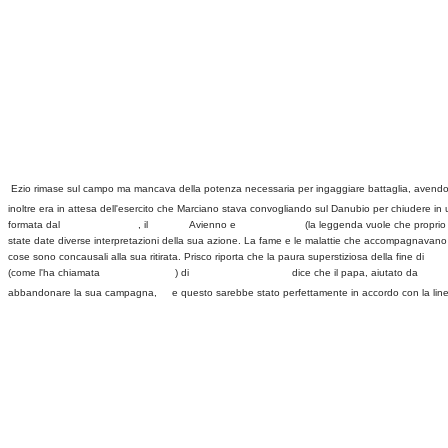
Ezio rimase sul campo ma mancava della potenza necessaria per ingaggiare battaglia, avendo a 
inoltre era in attesa dell'esercito che Marciano stava convogliando sul Danubio per chiudere in u
formata dal
prefetto
Trigezio
, il
console
Avienno e
papa Leone I
(la leggenda vuole che proprio i
state date diverse interpretazioni della sua azione. La fame e le malattie che accompagnavano 
cose sono concausali alla sua ritirata. Prisco riporta che la paura superstiziosa della fine di
Alar
(come l'ha chiamata
Edward Gibbon
) di
Prospero d'Aquitania
dice che il papa, aiutato da
Pietr
[20]
abbandonare la sua campagna,
e questo sarebbe stato perfettamente in accordo con la linea p