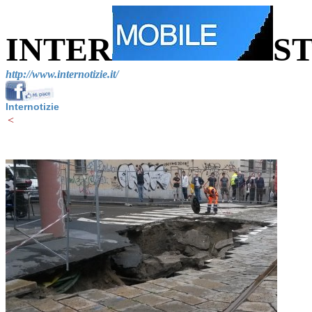
INTER
S
http://www.internotizie.it/
Internotizie
<