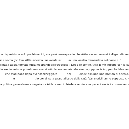
disposizione solo pochi uomini; era però consapevole che Attila aveva necessità di grandi quanti
na sacca gli Unni. Attila si fermò finalmente sul
Po
, in una località tramandata col nome di "
Ager 
l papa abbia fermato Attila mostrandogli il crocifisso). Dopo l'incontro Attila tornò indietro con 
la sua invasione potrebbero aver ridotto la sua armata allo stremo, oppure le truppe che Marcian
ico
- che morì poco dopo aver saccheggiato
Roma
nel
410
- diede all'Unno una battuta di arresto
o apostolo
e
Paolo di Tarso
, lo convinse a girare al largo dalla città. Vari storici hanno suppost
olitica generalmente seguita da Attila, cioè di chiedere un riscatto per evitare le incursioni unne n