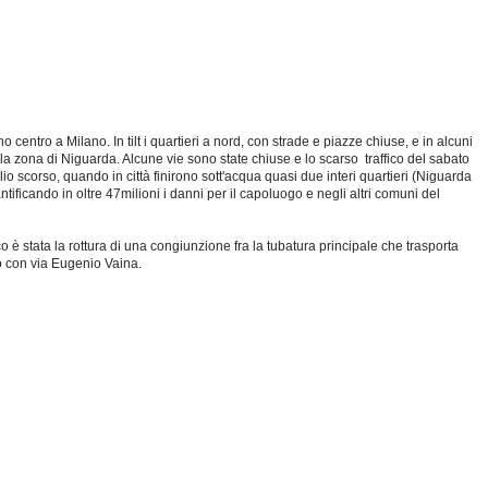
 centro a Milano. In tilt i quartieri a nord, con strade e piazze chiuse, e in alcuni
la zona di Niguarda. Alcune vie sono state chiuse e lo scarso traffico del sabato
lio scorso, quando in città finirono sott'acqua quasi due interi quartieri (Niguarda
ificando in oltre 47milioni i danni per il capoluogo e negli altri comuni del
 è stata la rottura di una congiunzione fra la tubatura principale che trasporta
cio con via Eugenio Vaina.